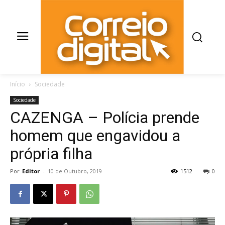
Início
Sociedade
Sociedade
CAZENGA – Polícia prende
homem que engavidou a
própria filha
Por
Editor
-
10 de Outubro, 2019
1512
0