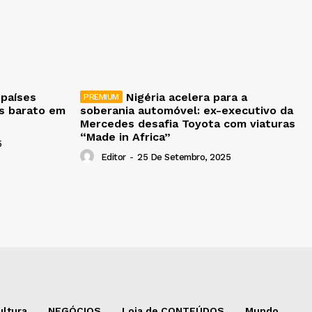
 países
Nigéria acelera para a
is barato em
soberania automóvel: ex-executivo da
Mercedes desafia Toyota com viaturas
“Made in Africa”
5
Editor
-
25 De Setembro, 2025
ultura
NEGÓCIOS
Loja de CONTEÚDOS
Mundo