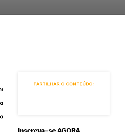
PARTILHAR O CONTEÚDO:
um
ão
 o
Inscreva-se AGORA