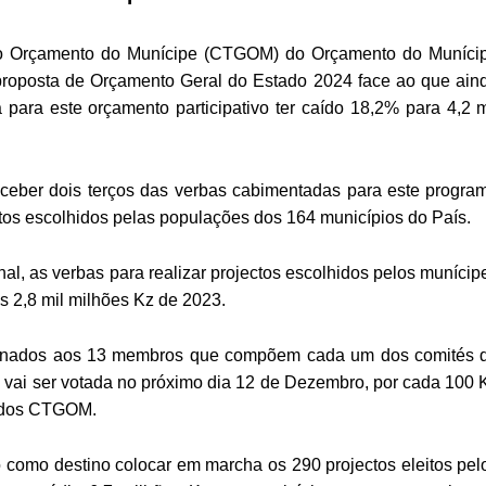
do Orçamento do Munícipe (CTGOM) do Orçamento do Muníci
proposta de Orçamento Geral do Estado 2024 face ao que ain
ara este orçamento participativo ter caído 18,2% para 4,2 m
ceber dois terços das verbas cabimentadas para este progra
tos escolhidos pelas populações dos 164 municípios do País.
, as verbas para realizar projectos escolhidos pelos munícip
s 2,8 mil milhões Kz de 2023.
tinados aos 13 membros que compõem cada um dos comités 
 vai ser votada no próximo dia 12 de Dezembro, por cada 100 
s dos CTGOM.
ão como destino colocar em marcha os 290 projectos eleitos pel