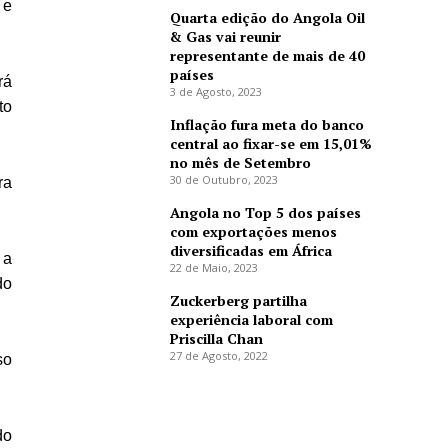
 e
Quarta edição do Angola Oil
& Gas vai reunir
representante de mais de 40
países
rá
3 de Agosto, 2023
to
Inflação fura meta do banco
central ao fixar-se em 15,01%
no mês de Setembro
30 de Outubro, 2023
ra
Angola no Top 5 dos países
com exportações menos
diversificadas em África
 a
22 de Maio, 2023
do
Zuckerberg partilha
experiência laboral com
Priscilla Chan
27 de Agosto, 2022
so
do