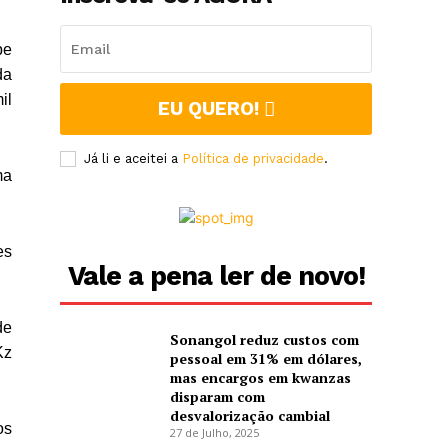
pe
da
il
EU QUERO!
Já li e aceitei a
Política de privacidade
.
ma
es
Vale a pena ler de novo!
de
Sonangol reduz custos com
Kz
pessoal em 31% em dólares,
mas encargos em kwanzas
disparam com
desvalorização cambial
os
27 de Julho, 2025