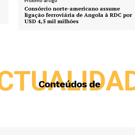
Próximo artigo
Consórcio norte-americano assume
ligação ferroviária de Angola à RDC por
USD 4,5 mil milhões
CTUALIDA
Conteúdos de