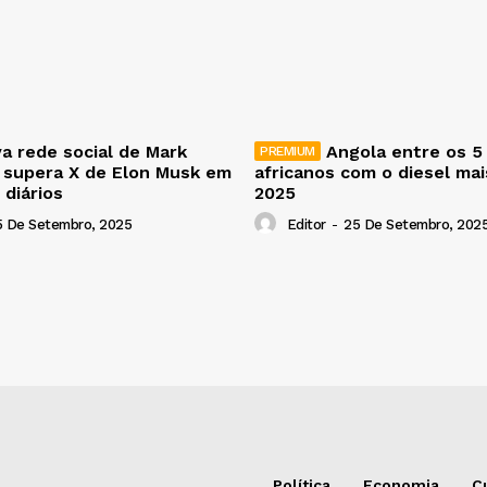
a rede social de Mark
Angola entre os 5
 supera X de Elon Musk em
africanos com o diesel ma
 diários
2025
5 De Setembro, 2025
Editor
-
25 De Setembro, 202
Política
Economia
C