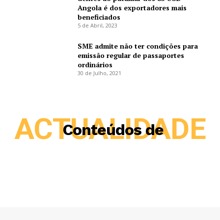
Angola é dos exportadores mais
beneficiados
5 de Abril, 2023
SME admite não ter condições para
emissão regular de passaportes
ordinários
30 de Julho, 2021
ACTUALIDADE
Conteúdos de