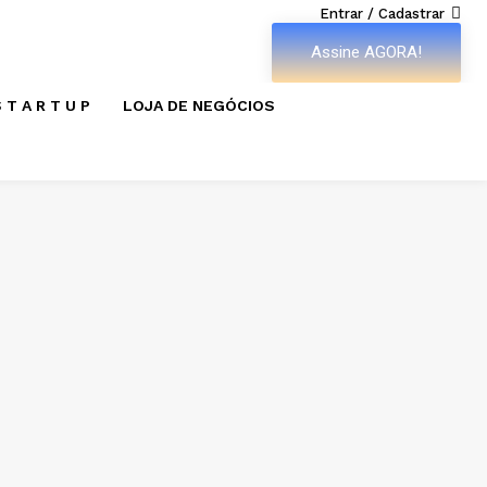
Entrar / Cadastrar
Assine AGORA!
 T A R T U P
LOJA DE NEGÓCIOS