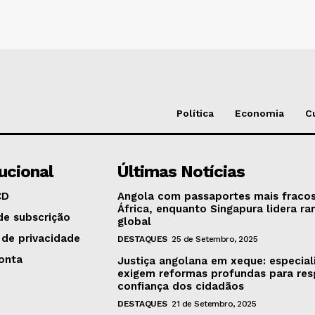
Política
Economia
C
tucional
Últimas Notícias
CD
Angola com passaportes mais fraco
África, enquanto Singapura lidera ra
de subscrição
global
 de privacidade
DESTAQUES
25 de Setembro, 2025
onta
Justiça angolana em xeque: especial
exigem reformas profundas para res
confiança dos cidadãos
DESTAQUES
21 de Setembro, 2025