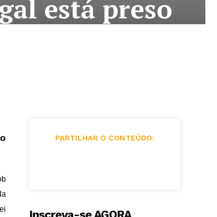
gal está preso
no
PARTILHAR O CONTEÚDO:
ob
da
ei
Inscreva-se AGORA