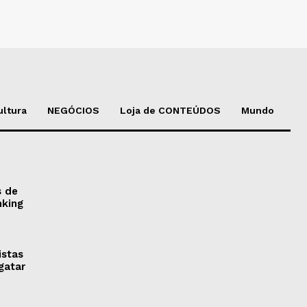
ultura
NEGÓCIOS
Loja de CONTEÚDOS
Mundo
s de
nking
istas
gatar