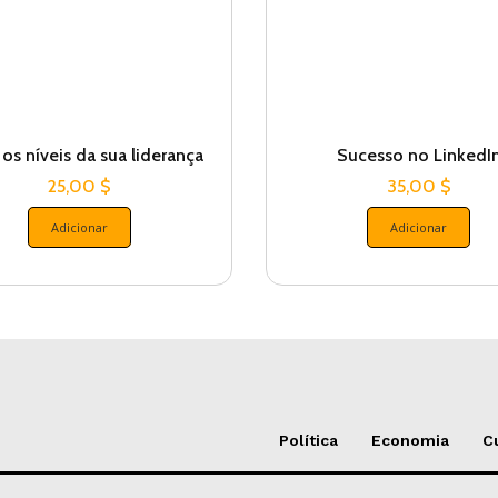
 os níveis da sua liderança
Sucesso no LinkedI
25,00
$
35,00
$
Adicionar
Adicionar
Política
Economia
C