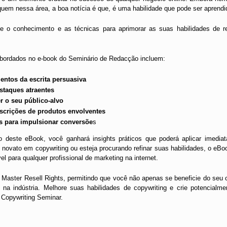
uem nessa área, a boa notícia é que, é uma habilidade que pode ser aprendi
e o conhecimento e as técnicas para aprimorar as suas habilidades de re
 abordados no e-book do Seminário de Redacção incluem:
ntos da escrita persuasiva
estaques atraentes
r o seu público-alvo
escrições de produtos envolventes
s para impulsionar conversõe
s
 deste eBook, você ganhará insights práticos que poderá aplicar imedia
novato em copywriting ou esteja procurando refinar suas habilidades, o eB
l para qualquer profissional de marketing na internet.
Master Resell Rights, permitindo que você não apenas se beneficie do se
 na indústria. Melhore suas habilidades de copywriting e crie potencialm
 Copywriting Seminar.