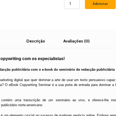
Quantidade
Adicionar
de
Redacção
técnica
para
publicitários
Descrição
Avaliações (0)
opywriting com os especialistas!
dacção publicitária com o e-book do seminário de redacção publicitária
arketing digital que quer dominar a arte de usar um texto persuasivo capaz
? O eBook Copywriting Seminar é a sua porta de entrada para dominar a h
o contém uma transcrição de um seminário ao vivo, e oferece-lhe insi
 publicitário norte-americano.
a é um elemento crucial no sucesso de qualquer negócio online. Embora nem