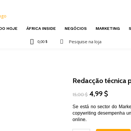
DO HOJE
ÁFRICA INSIDE
NEGÓCIOS
MARKETING
S
Pesquise na loja
0,00 $
Redacção técnica p
O
O
4,99
$
15,00
$
preço
preço
original
atual
Se está no sector do Marke
era:
é:
copywriting desempenha um
15,00 $.
4,99 $.
online.