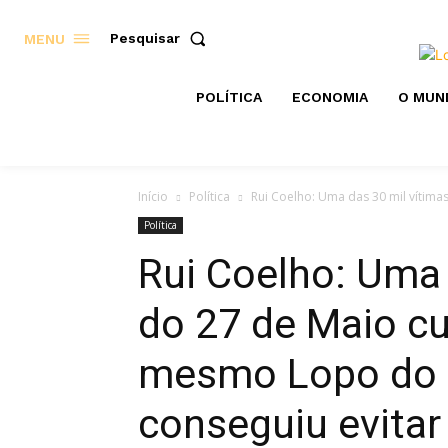
Pesquisar
MENU
POLÍTICA
ECONOMIA
O MUN
Início
Política
Rui Coelho: Uma das 30 mil vítimas
Política
Rui Coelho: Uma 
do 27 de Maio c
mesmo Lopo do
conseguiu evitar