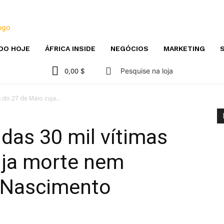
DO HOJE
ÁFRICA INSIDE
NEGÓCIOS
MARKETING
S
Pesquise na loja
0,00 $
 do 27 de Maio cuja...
das 30 mil vítimas
uja morte nem
 Nascimento