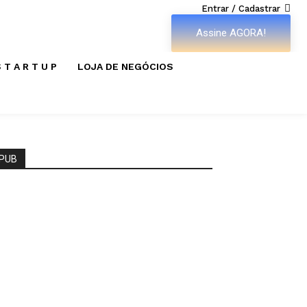
Entrar / Cadastrar
Assine AGORA!
 T A R T U P
LOJA DE NEGÓCIOS
PUB