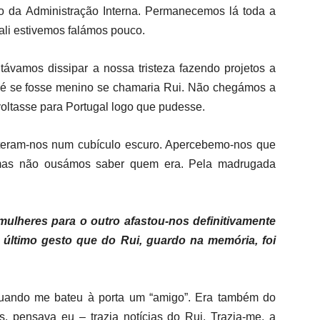
io da Administração Interna. Permanecemos lá toda a
ali estivemos falámos pouco.
távamos dissipar a nossa tristeza fazendo projetos a
bé se fosse menino se chamaria Rui. Não chegámos a
oltasse para Portugal logo que pudesse.
eteram-nos num cubículo escuro. Apercebemo-nos que
 mas não ousámos saber quem era. Pela madrugada
ulheres para o outro afastou-nos definitivamente
último gesto que do Rui, guardo na memória, foi
uando me bateu à porta um “amigo”. Era também do
s, pensava eu – trazia notícias do Rui. Trazia-me, a