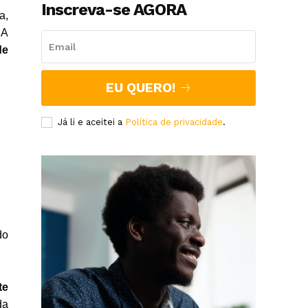
Inscreva-se AGORA
a,
.A
de
EU QUERO!
Já li e aceitei a
Política de privacidade
.
do
te
da