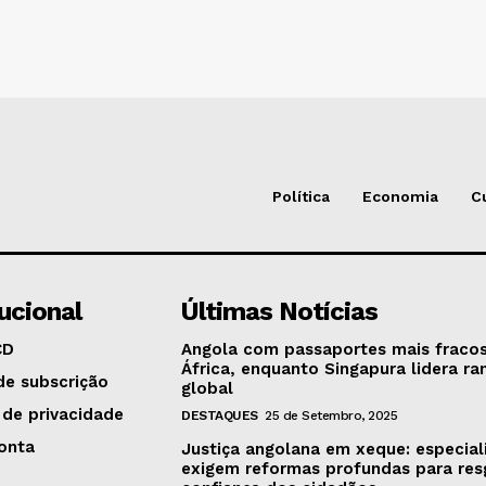
Política
Economia
C
tucional
Últimas Notícias
CD
Angola com passaportes mais fraco
África, enquanto Singapura lidera ra
de subscrição
global
 de privacidade
DESTAQUES
25 de Setembro, 2025
onta
Justiça angolana em xeque: especial
exigem reformas profundas para res