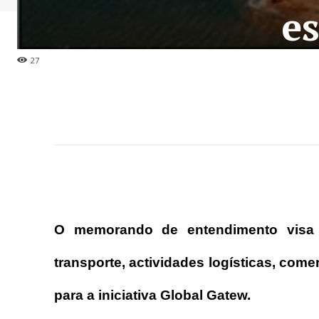
es
27
O memorando de entendimento visa pr
transporte, actividades logísticas, com
para a iniciativa Global Gatew.