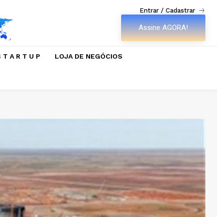
Entrar / Cadastrar
Assine AGORA!
 T A R T U P
LOJA DE NEGÓCIOS