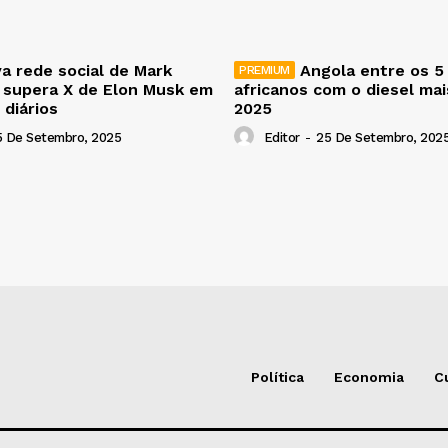
a rede social de Mark
Angola entre os 5
 supera X de Elon Musk em
africanos com o diesel ma
 diários
2025
5 De Setembro, 2025
Editor
-
25 De Setembro, 202
Política
Economia
C