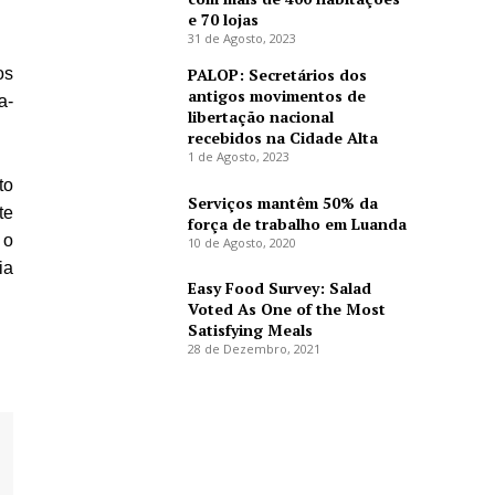
e 70 lojas
31 de Agosto, 2023
os
PALOP: Secretários dos
antigos movimentos de
a-
libertação nacional
recebidos na Cidade Alta
1 de Agosto, 2023
to
Serviços mantêm 50% da
te
força de trabalho em Luanda
 o
10 de Agosto, 2020
ia
Easy Food Survey: Salad
Voted As One of the Most
Satisfying Meals
28 de Dezembro, 2021