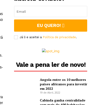
as
so
EU QUERO!
rá
Já li e aceitei a
Política de privacidade
.
s.
Vale a pena ler de novo!
s-
Angola entre os 10 melhores
países africanos para investir
em 2022
19 de Abril, 2022
ra
Cabinda ganha centralidade
er
com mais de 400 habitações