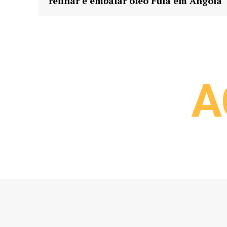
refinar e embalar óleo Fula em Angola
A