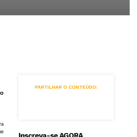
PARTILHAR O CONTEÚDO:
do
ra
ue
Inscreva-se AGORA