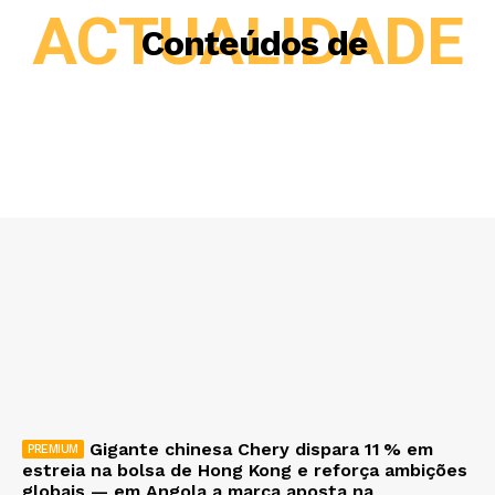
ACTUALIDADE
Conteúdos de
Gigante chinesa Chery dispara 11 % em
estreia na bolsa de Hong Kong e reforça ambições
globais — em Angola a marca aposta na