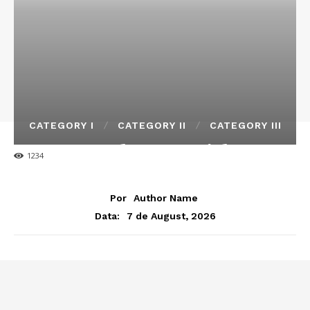
CATEGORY I
CATEGORY II
CATEGORY III
Sample Post Title!
1234
Por
Author Name
7 de August, 2026
Data: