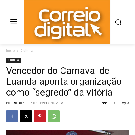
Início
Cultura
Cultura
Vencedor do Carnaval de
Luanda aponta organização
como “segredo” da vitória
Por
Editor
-
16 de Fevereiro, 2018
1116
0