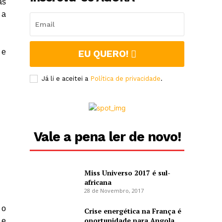
as
 a
 e
EU QUERO!
Já li e aceitei a
Política de privacidade
.
Vale a pena ler de novo!
Miss Universo 2017 é sul-
africana
28 de Novembro, 2017
 o
Crise energética na França é
oportunidade para Angola
 e