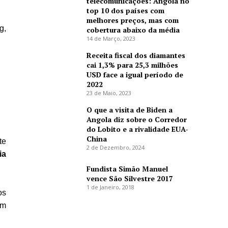
telecomunicações: Angola no
top 10 dos países com
melhores preços, mas com
g,
cobertura abaixo da média
14 de Março, 2023
Receita fiscal dos diamantes
cai 1,3% para 25,3 milhões
USD face a igual período de
2022
23 de Maio, 2023
O que a visita de Biden a
Angola diz sobre o Corredor
do Lobito e a rivalidade EUA-
China
te
2 de Dezembro, 2024
ia
Fundista Simão Manuel
vence São Silvestre 2017
1 de Janeiro, 2018
os
ém