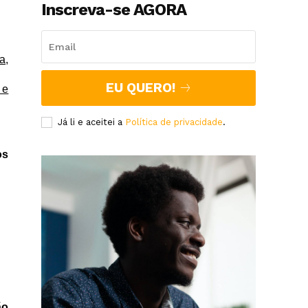
Inscreva-se AGORA
a,
EU QUERO!
 e
Já li e aceitei a
Política de privacidade
.
os
ão