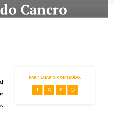
 do Cancro
PARTILHAR O CONTEÚDO:
al
ar
as