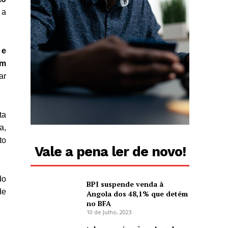
 a
 e
ém
ar
ta
a,
to
Vale a pena ler de novo!
do
BPI suspende venda à
de
Angola dos 48,1% que detém
no BFA
10 de Julho, 2023