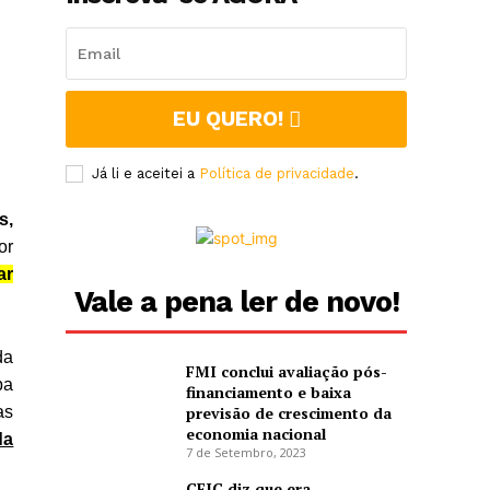
EU QUERO!
Já li e aceitei a
Política de privacidade
.
s,
or
ar
Vale a pena ler de novo!
da
FMI conclui avaliação pós-
pa
financiamento e baixa
as
previsão de crescimento da
economia nacional
da
7 de Setembro, 2023
CEIC diz que era