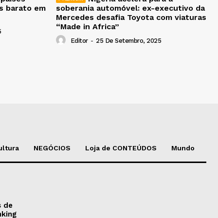
is barato em
soberania automóvel: ex-executivo da
Mercedes desafia Toyota com viaturas
“Made in Africa”
5
Editor
-
25 De Setembro, 2025
ultura
NEGÓCIOS
Loja de CONTEÚDOS
Mundo
s de
nking