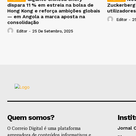
dispara 11 % em estreia na bolsa de
Zuckerberg
Hong Kong e reforça ambições globais
utilizadores
— em Angola a marca aposta na
Editor
-
2
consolidação
Editor
-
25 De Setembro, 2025
Quem somos?
Insti
O Correio Digital é uma plataforma
Jornal 
agregadora de conteúdos informativos e