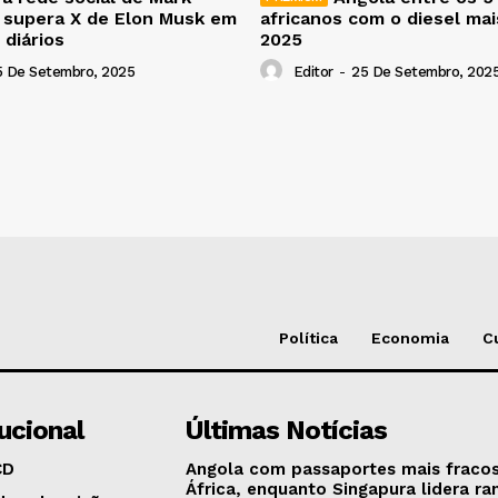
 supera X de Elon Musk em
africanos com o diesel ma
 diários
2025
5 De Setembro, 2025
Editor
-
25 De Setembro, 202
Política
Economia
C
tucional
Últimas Notícias
CD
Angola com passaportes mais fraco
África, enquanto Singapura lidera ra