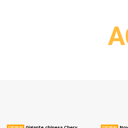
A
Gigante chinesa Chery
Nov