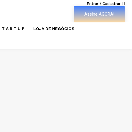
Entrar / Cadastrar
Assine AGORA!
 T A R T U P
LOJA DE NEGÓCIOS