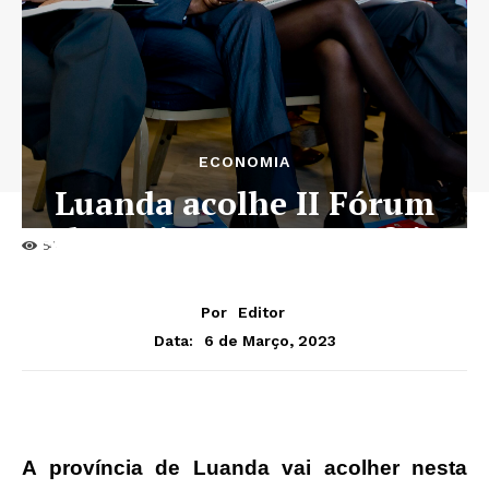
ECONOMIA
Luanda acolhe II Fórum
Aduaneiro esta terça-feira
54
Por
Editor
6 de Março, 2023
Data:
A província de Luanda vai acolher nesta