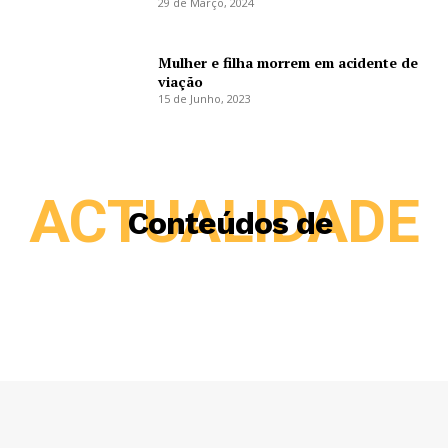
29 de Março, 2024
Mulher e filha morrem em acidente de
viação
15 de Junho, 2023
ACTUALIDADE
Conteúdos de