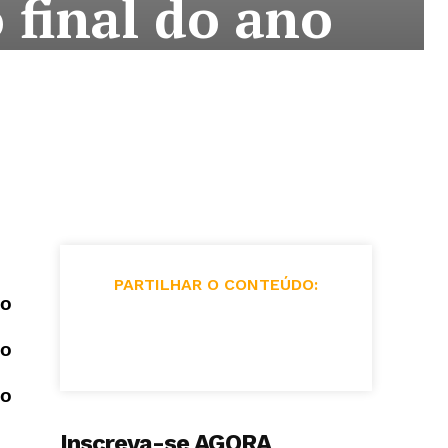
 final do ano
PARTILHAR O CONTEÚDO:
io
ço
lo
Inscreva-se AGORA