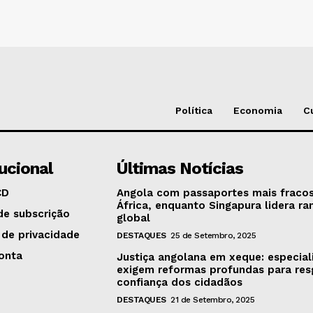
Política
Economia
C
tucional
Últimas Notícias
CD
Angola com passaportes mais fraco
África, enquanto Singapura lidera ra
de subscrição
global
 de privacidade
DESTAQUES
25 de Setembro, 2025
onta
Justiça angolana em xeque: especial
exigem reformas profundas para res
confiança dos cidadãos
DESTAQUES
21 de Setembro, 2025