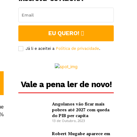
EU QUERO!
Já li e aceitei a
Política de privacidade
.
e
Vale a pena ler de novo!
a
Angolanos vão ficar mais
ue
pobres até 2027 com queda
8%
do PIB per capita
13 de Outubro, 2023
Robert Mugabe aparece em