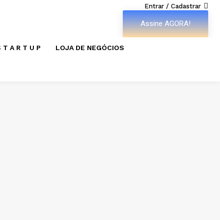
Entrar / Cadastrar
Assine AGORA!
 T A R T U P
LOJA DE NEGÓCIOS