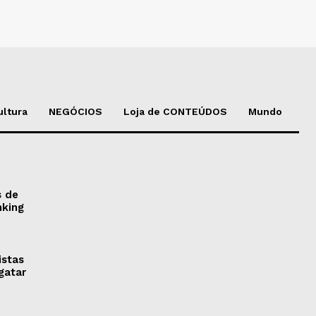
ultura
NEGÓCIOS
Loja de CONTEÚDOS
Mundo
s de
nking
istas
gatar