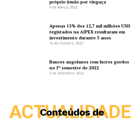
próprio irmão por vingaça
6 de Março, 2022
Apenas 13% dos 12,7 mil milhões USD
registados na AIPEX resultaram em
investimento durante 5 anos
16 de Outubro, 2023
Bancos angolanos com lucros gordos
no Iº semestre de 2022
3 de Setembro, 2022
ACTUALIDADE
Conteúdos de