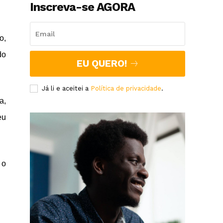
Inscreva-se AGORA
o,
do
EU QUERO!
Já li e aceitei a
Política de privacidade
.
a,
eu
 o