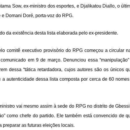
tama Sow, ex-ministro dos esportes, e Djalikatou Diallo, o últi
é e Domani Doré, porta-voz do RPG.
do da existência desta lista elaborada pelo ex-presidente.
elo comitê executivo provisório do RPG começou a circular n
um comunicado em 9 de março. Denunciou essa “manipulação”
rem dessa “tática retardadora, cujos autores são os únicos q
 a autenticidade dessa lista composta por cerca de 60 nomes
ministro vai mesmo assim à sede do RPG no distrito de Gbessi
ção” como chefe do partido. Ele também está convencido de q
preparar as futuras eleições locais.