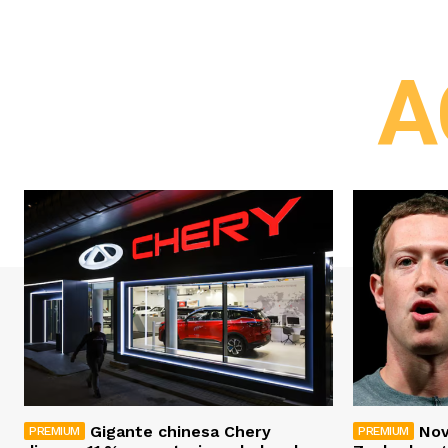
A
Gigante chinesa Chery
Nov