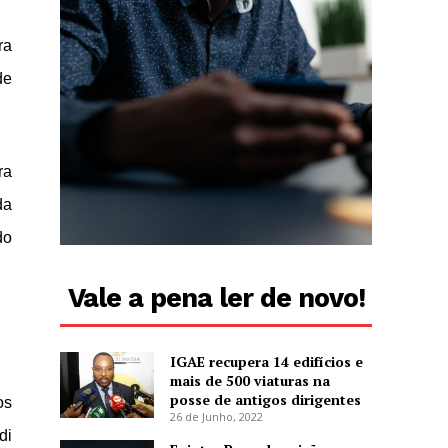
ra
de
ra
da
do
Vale a pena ler de novo!
IGAE recupera 14 edifícios e
mais de 500 viaturas na
posse de antigos dirigentes
os
26 de Junho, 2022
di