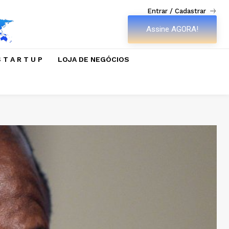
Entrar / Cadastrar
Assine AGORA!
 T A R T U P
LOJA DE NEGÓCIOS