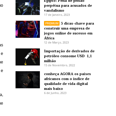
Egipto: Pena de prisão
perpétua para acusados de
mo
vandalismo
17 de Janeiro, 2023
3 dicas-chave para
construir uma empresa de
jogos online de sucesso em
África
12 de Março, 2023
as
Importação de derivados de
 e
petróleo consome USD 1,1
milhão
ue
15 de Novembro, 2022
 e
conheça AGORA os países
africanos com o índice de
qualidade de vida digital
mais baixo
6 de Junho, 2023
a,
ue