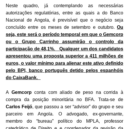
Neste quadro, já contemplando as necessárias
autorizações regulatórias, entre as quais a do Banco
Nacional de Angola, é previsível que o negócio seja
concluído entre os meses de setembro e outubro.
Ou
seja, este será o período temporal em que o Gemcorp
ou o Grupo Carrinho assumirão o controlo da
participação de 48,1%. Qualquer um dos candidatos
apresentou uma proposta superior a 411 milhões de
euros, o valor mínimo para alienar este ativo definido
pelo BPI, banco português detido pelos espanhóis
do CaixaBank.
A
Gemcorp
conta com aliado de peso na corrida à
compra da posição minoritária no BFA. Trata-se de
Carlos Feijó
, que passou a ser “advisor” do grupo e seu
parceiro em Angola.
O advogado, ex-governante,
membro do “bureau” político do MPLA, professor
catedrático de Direito e e coordenador da revisão da