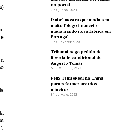
no portal
a)
2 de Junho, 2023
Isabel mostra que ainda tem
muito fôlego financeiro
il
inaugurando nova fábrica em
Portugal
 e
1 de Fevereiro, 2018
Tribunal nega pedido de
liberdade condicional de
 a
Augusto Tomás
ao
6 de Outubro, 2022
Félix Tshisekedi na China
para reformar acordos
mineiros
da
31 de Maio, 2023
da
es
”.