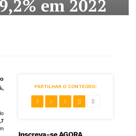
39,2% em 2022
no
PARTILHAR O CONTEÚDO:
%,
do
,7
em
Inscreva-se AGORA