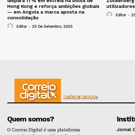
dispara 11 % em estreia na bolsa de
Zuckerberg
Hong Kong e reforça ambições globais
utilizadores
— em Angola a marca aposta na
Editor
-
2
consolidação
Editor
-
25 De Setembro, 2025
Quem somos?
Insti
O Correio Digital é uma plataforma
Jornal 