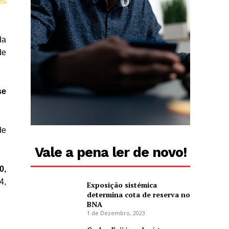
es
da
de
se
de
Vale a pena ler de novo!
0,
4,
Exposição sistémica
determina cota de reserva no
BNA
1 de Dezembro, 2023