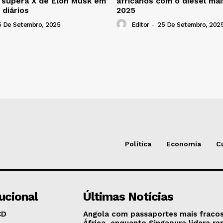
 supera X de Elon Musk em
africanos com o diesel ma
 diários
2025
5 De Setembro, 2025
Editor
-
25 De Setembro, 202
Política
Economia
C
tucional
Últimas Notícias
CD
Angola com passaportes mais fraco