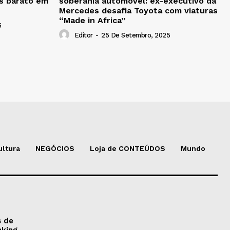
is barato em
soberania automóvel: ex-executivo da
Mercedes desafia Toyota com viaturas
“Made in Africa”
5
Editor
-
25 De Setembro, 2025
ultura
NEGÓCIOS
Loja de CONTEÚDOS
Mundo
s de