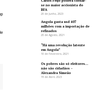
Carlos Feijó poderá tornar-
se no maior accionista do
BFA
20 de Junho, 2023
mp
Angola gasta usd 407
milhões com a importação de
refinados
de
20 de Agosto, 2021
“Há uma revolução latente
em Angola”
10 de Fevereiro, 2021
Os pobres são só eleitores…
não são cidadãos –
Alexandra Simeão
19 de Abril, 2023