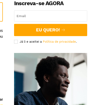
Inscreva-se AGORA
EU QUERO!
os
ou
Já li e aceitei a
Política de privacidade
.
er