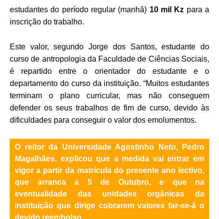
estudantes do período regular (manhã)
10 mil Kz
para a
inscrição do trabalho.
Este valor, segundo Jorge dos Santos, estudante do
curso de antropologia da Faculdade de Ciências Sociais,
é repartido entre o orientador do estudante e o
departamento do curso da instituição. “Muitos estudantes
terminam o plano curricular, mas não conseguem
defender os seus trabalhos de fim de curso, devido às
dificuldades para conseguir o valor dos emolumentos.
O reitor da Universidade Agostinho Neto, Pedro
Magalhães, explicou que a medida vai entrar em
vigor a partir da matrícula do presente ano lectivo,
que arranca a 5 de Outubro, e que na
eventualidade das unidades orgânicas da
instituição que dirige cobrarem valores far-se-á o
devido reembolso.