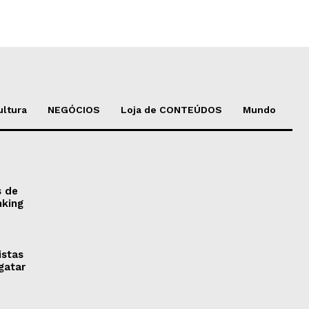
ultura
NEGÓCIOS
Loja de CONTEÚDOS
Mundo
s de
nking
istas
gatar