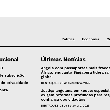
Política
Economia
C
tucional
Últimas Notícias
CD
Angola com passaportes mais fraco
África, enquanto Singapura lidera ra
de subscrição
global
 de privacidade
DESTAQUES
25 de Setembro, 2025
onta
Justiça angolana em xeque: especial
exigem reformas profundas para res
confiança dos cidadãos
DESTAQUES
21 de Setembro, 2025