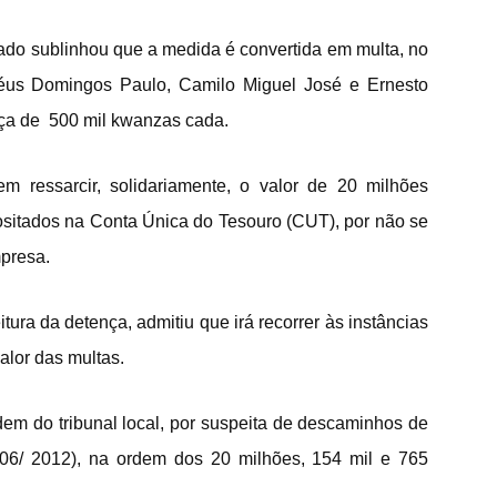
rado sublinhou que a medida é convertida em multa, no
réus Domingos Paulo, Camilo Miguel José e Ernesto
iça de 500 mil kwanzas cada.
m ressarcir, solidariamente, o valor de 20 milhões
itados na Conta Única do Tesouro (CUT), por não se
mpresa.
ura da detença, admitiu que irá recorrer às instâncias
alor das multas.
dem do tribunal local, por suspeita de descaminhos de
006/ 2012), na ordem dos 20 milhões, 154 mil e 765