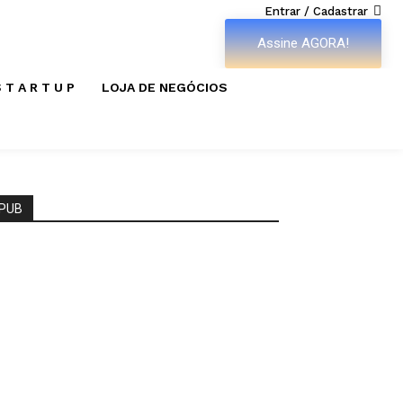
Entrar / Cadastrar
Assine AGORA!
 T A R T U P
LOJA DE NEGÓCIOS
PUB