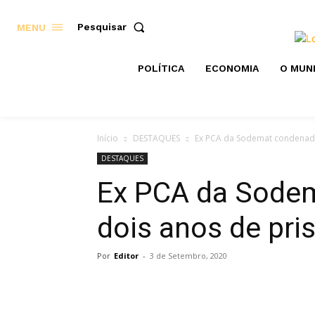
Pesquisar
MENU
POLÍTICA
ECONOMIA
O MUN
Início
DESTAQUES
Ex PCA da Sodemat condenado
DESTAQUES
Ex PCA da Sode
dois anos de pri
Por
Editor
-
3 de Setembro, 2020