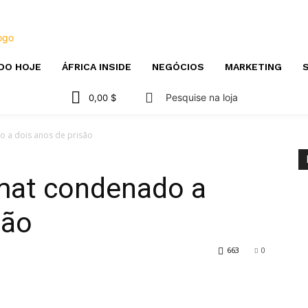
DO HOJE
ÁFRICA INSIDE
NEGÓCIOS
MARKETING
S
Pesquise na loja
0,00 $
 a dois anos de prisão
mat condenado a
são
663
0