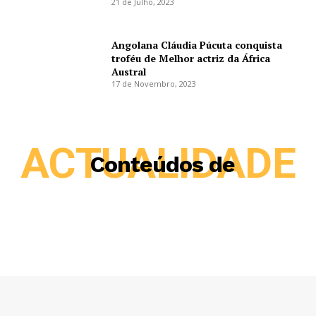
21 de Julho, 2023
Angolana Cláudia Púcuta conquista
troféu de Melhor actriz da África
Austral
17 de Novembro, 2023
ACTUALIDADE
Conteúdos de