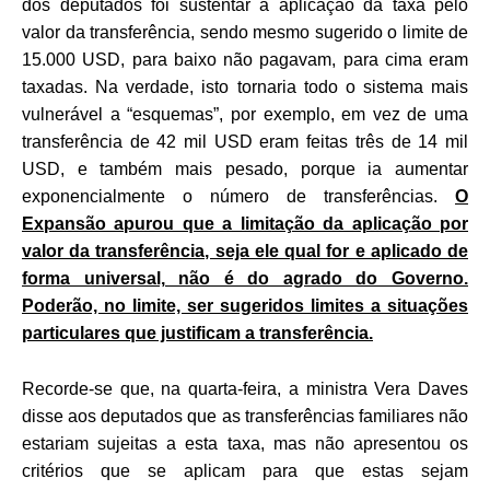
dos deputados foi sustentar a aplicação da taxa pelo
valor da transferência, sendo mesmo sugerido o limite de
15.000 USD, para baixo não pagavam, para cima eram
taxadas. Na verdade, isto tornaria todo o sistema mais
vulnerável a “esquemas”, por exemplo, em vez de uma
transferência de 42 mil USD eram feitas três de 14 mil
USD, e também mais pesado, porque ia aumentar
exponencialmente o número de transferências.
O
Expansão apurou que a limitação da aplicação por
valor da transferência, seja ele qual for e aplicado de
forma universal, não é do agrado do Governo.
Poderão, no limite, ser sugeridos limites a situações
particulares que justificam a transferência.
Recorde-se que, na quarta-feira, a ministra Vera Daves
disse aos deputados que as transferências familiares não
estariam sujeitas a esta taxa, mas não apresentou os
critérios que se aplicam para que estas sejam