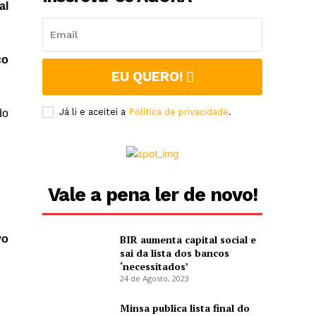
al
co
EU QUERO!
Já li e aceitei a
Política de privacidade
.
do
Vale a pena ler de novo!
vo
BIR aumenta capital social e
sai da lista dos bancos
‘necessitados’
24 de Agosto, 2023
Minsa publica lista final do