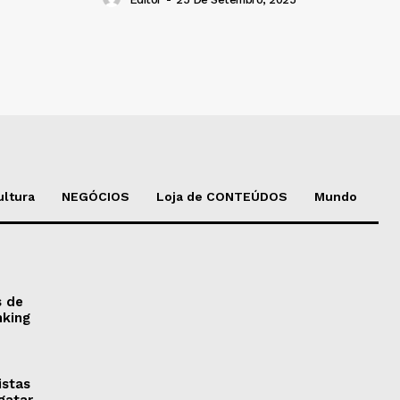
ultura
NEGÓCIOS
Loja de CONTEÚDOS
Mundo
s de
nking
istas
gatar