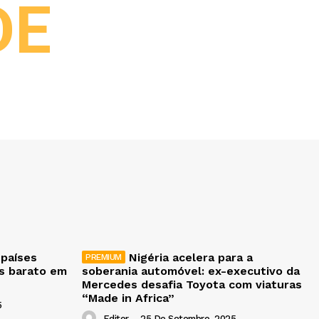
DE
 países
Nigéria acelera para a
is barato em
soberania automóvel: ex-executivo da
Mercedes desafia Toyota com viaturas
“Made in Africa”
5
Editor
-
25 De Setembro, 2025