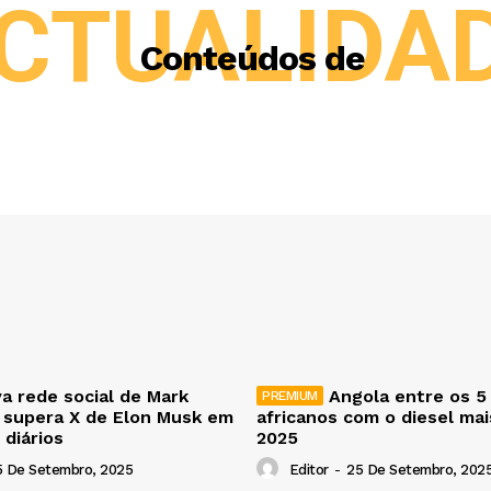
CTUALIDA
Conteúdos de
a rede social de Mark
Angola entre os 5
 supera X de Elon Musk em
africanos com o diesel ma
 diários
2025
5 De Setembro, 2025
Editor
-
25 De Setembro, 202