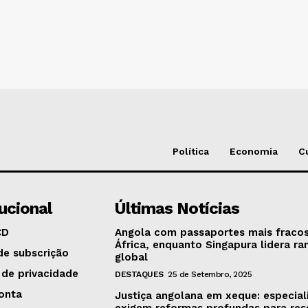
Política
Economia
C
tucional
Últimas Notícias
CD
Angola com passaportes mais fraco
África, enquanto Singapura lidera ra
de subscrição
global
 de privacidade
DESTAQUES
25 de Setembro, 2025
onta
Justiça angolana em xeque: especial
exigem reformas profundas para res