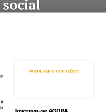
social
PARTILHAR O CONTEÚDO:
de
 a
te
Inscreva-se AGORA