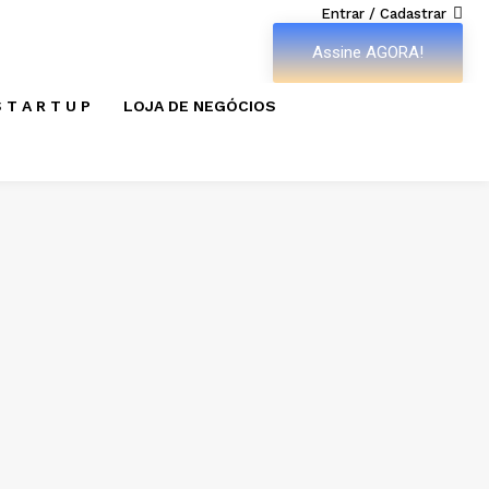
Entrar / Cadastrar
Assine AGORA!
 T A R T U P
LOJA DE NEGÓCIOS