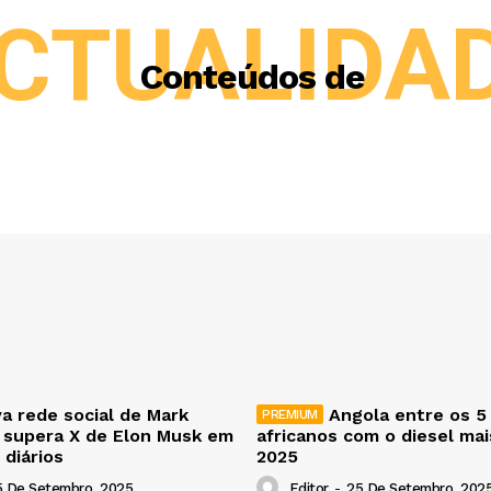
CTUALIDA
Conteúdos de
a rede social de Mark
Angola entre os 5
 supera X de Elon Musk em
africanos com o diesel ma
 diários
2025
5 De Setembro, 2025
Editor
-
25 De Setembro, 202