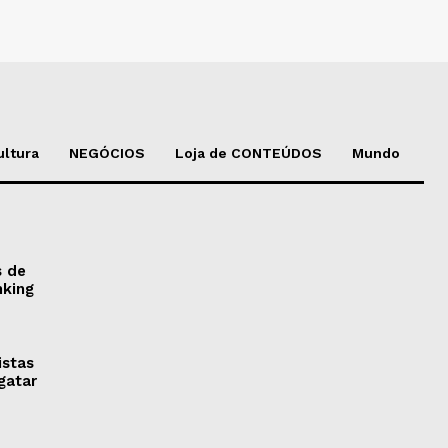
ultura
NEGÓCIOS
Loja de CONTEÚDOS
Mundo
s de
nking
istas
gatar