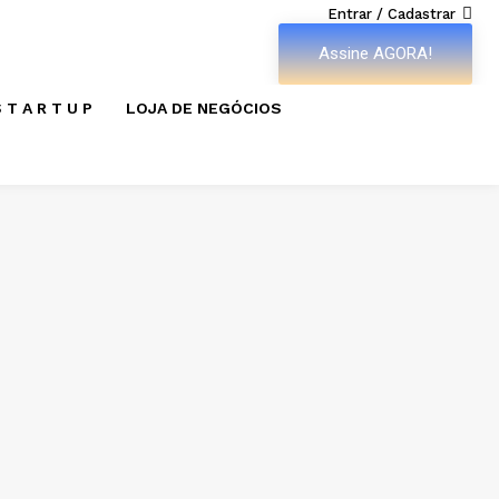
Entrar / Cadastrar
Assine AGORA!
 T A R T U P
LOJA DE NEGÓCIOS