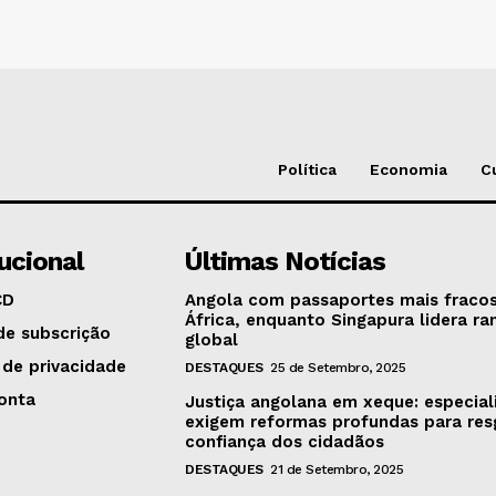
Política
Economia
C
tucional
Últimas Notícias
CD
Angola com passaportes mais fraco
África, enquanto Singapura lidera ra
de subscrição
global
 de privacidade
DESTAQUES
25 de Setembro, 2025
onta
Justiça angolana em xeque: especial
exigem reformas profundas para res
confiança dos cidadãos
DESTAQUES
21 de Setembro, 2025