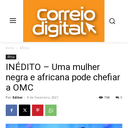
Início
África
África
INÉDITO – Uma mulher
negra e africana pode chefiar
a OMC
Por
Editor
-
8 de Fevereiro, 2021
154
0