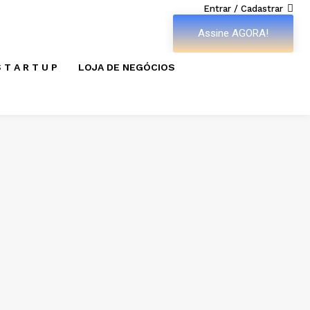
Entrar / Cadastrar
Assine AGORA!
 T A R T U P
LOJA DE NEGÓCIOS