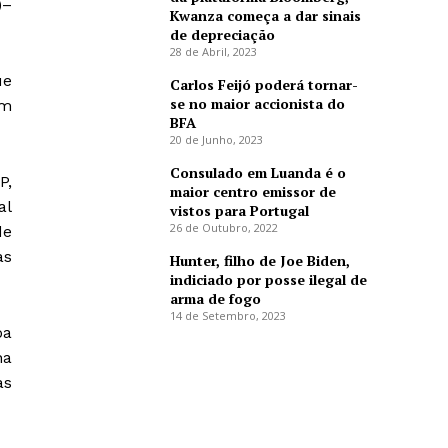
)–
Kwanza começa a dar sinais
de depreciação
28 de Abril, 2023
ue
Carlos Feijó poderá tornar-
se no maior accionista do
om
BFA
20 de Junho, 2023
Consulado em Luanda é o
P,
maior centro emissor de
al
vistos para Portugal
26 de Outubro, 2022
de
as
Hunter, filho de Joe Biden,
indiciado por posse ilegal de
arma de fogo
14 de Setembro, 2023
oa
ha
as