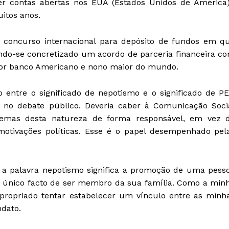
ter contas abertas nos EUA (Estados Unidos de América
itos anos.
oncurso internacional para depósito de fundos em q
endo-se concretizado um acordo de parceria financeira c
aior banco Americano e nono maior do mundo.
ntre o significado de nepotismo e o significado de PE
o debate público. Deveria caber à Comunicação Soci
temas desta natureza de forma responsável, em vez 
otivações políticas. Esse é o papel desempenhado pel
, a palavra nepotismo significa a promoção de uma pess
 único facto de ser membro da sua família. Como a min
propriado tentar estabelecer um vínculo entre as minh
ndato.