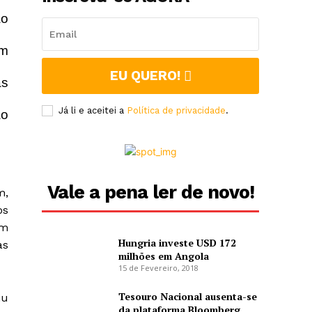
ão
am
EU QUERO!
as
Já li e aceitei a
Política de privacidade
.
ão
Vale a pena ler de novo!
m,
os
om
Hungria investe USD 172
as
milhões em Angola
15 de Fevereiro, 2018
Tesouro Nacional ausenta-se
iu
da plataforma Bloomberg,