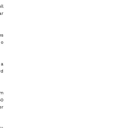
il
ar
es
 o
 a
rd
em
50
er