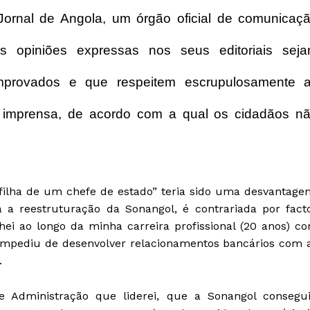
 Jornal de Angola, um órgão oficial de comunicaç
s opiniões expressas nos seus editoriais sej
mprovados e que respeitem escrupulosamente 
 da imprensa, de acordo com a qual os cidadãos n
filha de um chefe de estado” teria sido uma desvantage
a a reestruturação da Sonangol, é contrariada por fact
lhei ao longo da minha carreira profissional (20 anos) c
mpediu de desenvolver relacionamentos bancários com 
.
de Administração que liderei, que a Sonangol consegu