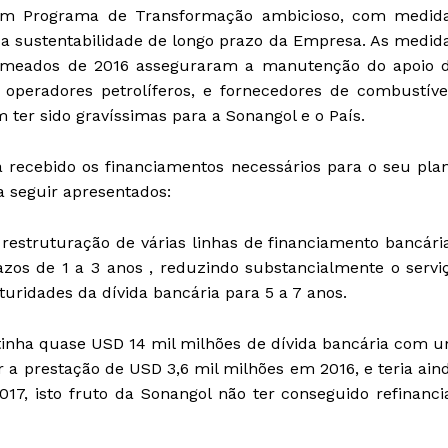
um Programa de Transformação ambicioso, com medid
 a sustentabilidade de longo prazo da Empresa. As medid
e meados de 2016 asseguraram a manutenção do apoio 
operadores petrolíferos, e fornecedores de combustíve
 ter sido gravíssimas para a Sonangol e o País.
a recebido os financiamentos necessários para o seu pla
a seguir apresentados:
estruturação de várias linhas de financiamento bancári
os de 1 a 3 anos , reduzindo substancialmente o servi
turidades da dívida bancária para 5 a 7 anos.
tinha quase USD 14 mil milhões de dívida bancária com 
r a prestação de USD 3,6 mil milhões em 2016, e teria ain
17, isto fruto da Sonangol não ter conseguido refinanci