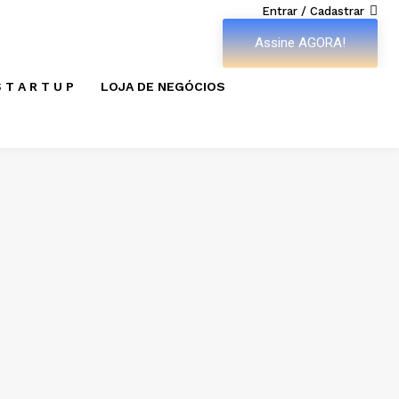
Entrar / Cadastrar
Assine AGORA!
 T A R T U P
LOJA DE NEGÓCIOS