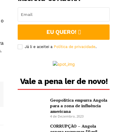
 o
EU QUERO!
ra
Já li e aceitei a
Política de privacidade
.
.
Vale a pena ler de novo!
Geopolítica empurra Angola
para a zona de influência
americana
4 de Dezembro, 2023
CORRUPÇÃO – Angola
espera recuperar 50 mil