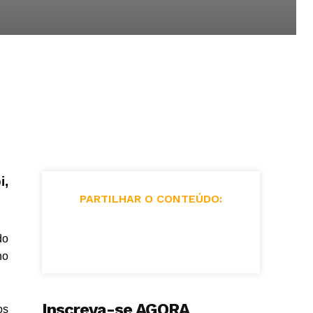
i,
PARTILHAR O CONTEÚDO:
do
no
Inscreva-se AGORA
os