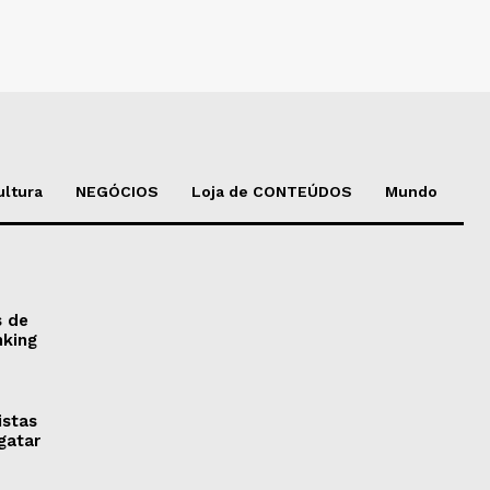
ultura
NEGÓCIOS
Loja de CONTEÚDOS
Mundo
s de
nking
istas
gatar