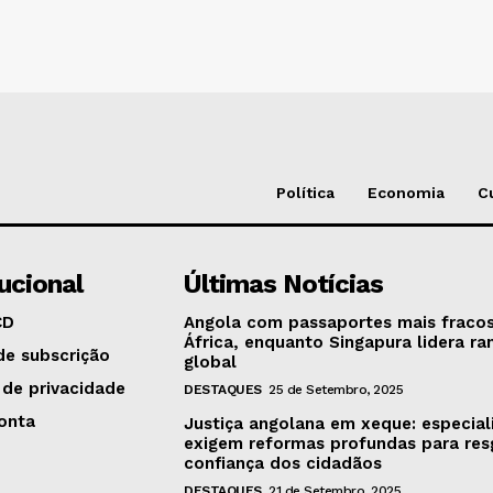
Política
Economia
C
tucional
Últimas Notícias
CD
Angola com passaportes mais fraco
África, enquanto Singapura lidera ra
de subscrição
global
 de privacidade
DESTAQUES
25 de Setembro, 2025
onta
Justiça angolana em xeque: especial
exigem reformas profundas para res
confiança dos cidadãos
DESTAQUES
21 de Setembro, 2025