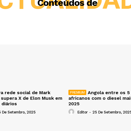
Conteúdos de
a rede social de Mark
Angola entre os 5
 supera X de Elon Musk em
africanos com o diesel ma
 diários
2025
5 De Setembro, 2025
Editor
-
25 De Setembro, 202