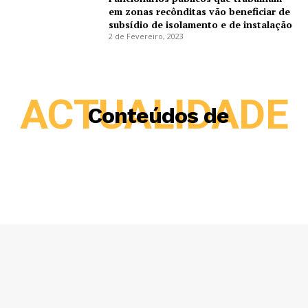
em zonas recônditas vão beneficiar de
subsídio de isolamento e de instalação
2 de Fevereiro, 2023
ACTUALIDADE
Conteúdos de