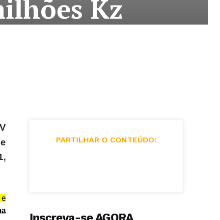
ilhões Kz
IV
PARTILHAR O CONTEÚDO:
 e
1,
 e
a
Inscreva-se AGORA