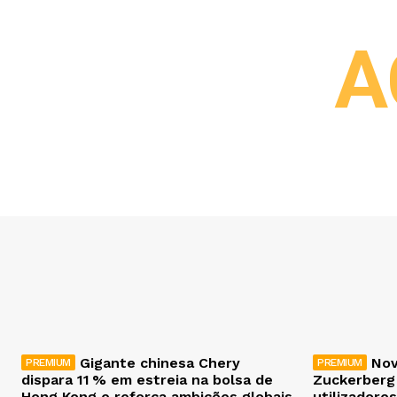
A
Gigante chinesa Chery
Nov
dispara 11 % em estreia na bolsa de
Zuckerberg
Hong Kong e reforça ambições globais
utilizadores