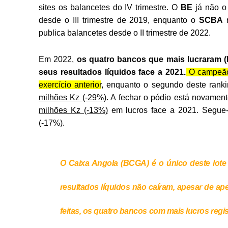
sites os balancetes do IV trimestre. O
BE
já não o
desde o III trimestre de 2019, enquanto o
SCBA
publica balancetes desde o II trimestre de 2022.
Em 2022,
os quatro bancos que mais lucraram (
seus resultados líquidos face a 2021.
O campeão 
exercício anterior
, enquanto o segundo deste rank
milhões Kz (-29%)
.
A fechar o pódio está novamen
milhões Kz (-13%)
em lucros face a 2021. Segue-s
(-17%).
O Caixa Angola (BCGA) é o único deste lot
resultados líquidos não caíram, apesar de ap
feitas, os quatro bancos com mais lucros reg