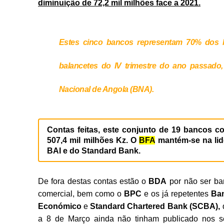
diminuição de 72,2 mil milhões face a 2021.
Estes cinco bancos representam 70% dos l
balancetes do IV trimestre do ano passad
Nacional de Angola (BNA).
Contas feitas, este conjunto de 19 bancos co
507,4 mil milhões Kz. O
BFA
mantém-se na lid
BAI e do Standard Bank.
De fora destas contas e
stão o
BDA
por não ser ba
comercial, bem como o
BPC
e os já repetentes
Ba
Económico
e
Standard Chartered Bank (SCBA),
a 8 de Março ainda não tinham publicado nos s