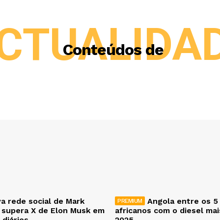
CTUALIDA
Conteúdos de
a rede social de Mark
Angola entre os 5
 supera X de Elon Musk em
africanos com o diesel ma
 diários
2025