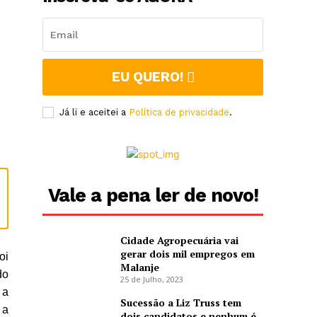
EU QUERO!
Já li e aceitei a
Política de privacidade
.
Vale a pena ler de novo!
Cidade Agropecuária vai
gerar dois mil empregos em
oi
Malanje
do
25 de Julho, 2023
 a
Sucessão a Liz Truss tem
 a
dois candidatos e nenhum é