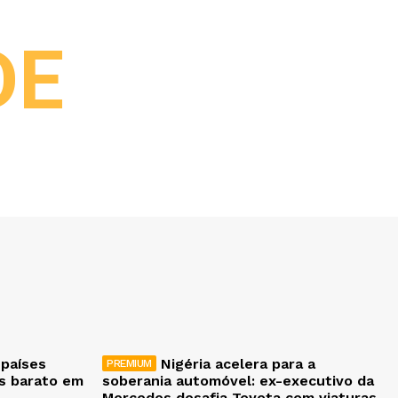
DE
 países
Nigéria acelera para a
is barato em
soberania automóvel: ex-executivo da
Mercedes desafia Toyota com viaturas