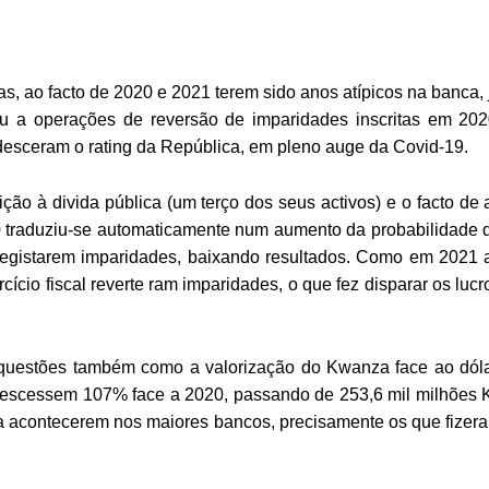
s, ao facto de 2020 e 2021 terem sido anos atípicos na banca, 
 a operações de reversão de imparidades inscritas em 202
desceram o rating da República, em pleno auge da Covid-19.
o à divida pública (um terço dos seus activos) e o facto de 
0 traduziu-se automaticamente num aumento da probabilidade 
 registarem imparidades, baixando resultados. Como em 2021 
ício fiscal reverte ram imparidades, o que fez disparar os lucr
 questões também como a valorização do Kwanza face ao dóla
rescessem 107% face a 2020, passando de 253,6 mil milhões 
a acontecerem nos maiores bancos, precisamente os que fizer