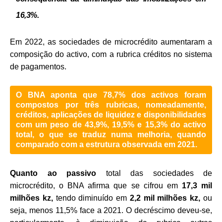
16,3%.
Em 2022, as sociedades de microcrédito aumentaram a
composição do activo, com a rubrica créditos no sistema
de pagamentos.
O BNA aponta que 78,7% dos activos foram
compostos por três rubricas, nomeadamente,
créditos, aplicações de liquidez e disponibilidades
com um peso de 43,9%, 19,5% e 15,3% do activo
total, o que se traduz numa melhoria, quando
comparado com a estrutura observada em 2021.
Quanto ao passivo
total das sociedades de
microcrédito, o BNA afirma que se cifrou em
17,3 mil
milhões kz,
tendo diminuído em
2,2 mil milhões kz,
ou
seja, menos 11,5% face a 2021. O decréscimo deveu-se,