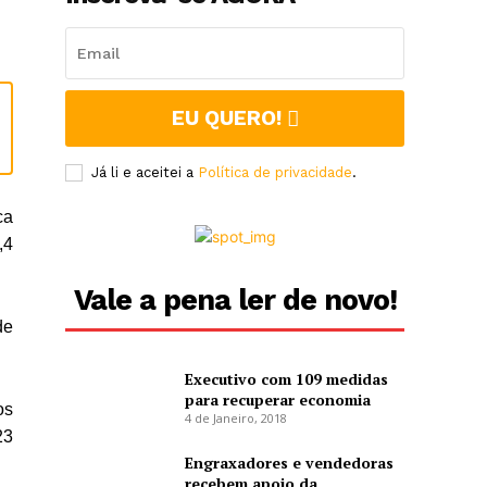
A
EU QUERO!
z
Já li e aceitei a
Política de privacidade
.
ca
,4
Vale a pena ler de novo!
de
Executivo com 109 medidas
para recuperar economia
os
4 de Janeiro, 2018
23
Engraxadores e vendedoras
recebem apoio da