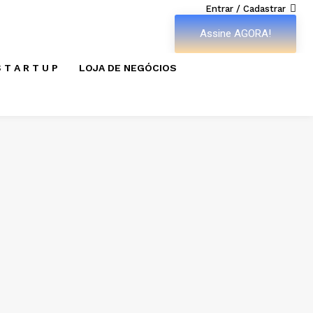
Entrar / Cadastrar
Assine AGORA!
 T A R T U P
LOJA DE NEGÓCIOS