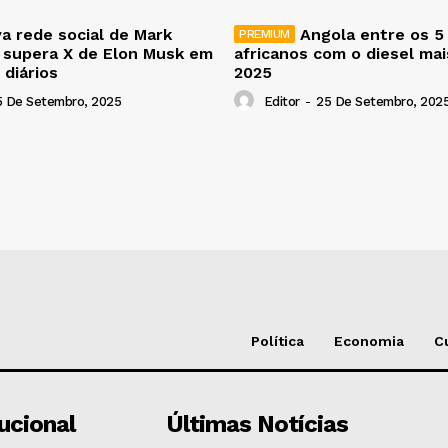
a rede social de Mark
Angola entre os 5
 supera X de Elon Musk em
africanos com o diesel ma
 diários
2025
5 De Setembro, 2025
Editor
-
25 De Setembro, 202
Política
Economia
C
tucional
Últimas Notícias