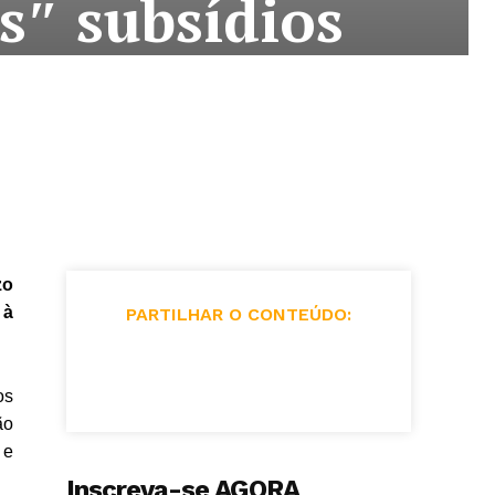
s″ subsídios
zo
 à
PARTILHAR O CONTEÚDO:
os
ão
 e
Inscreva-se AGORA