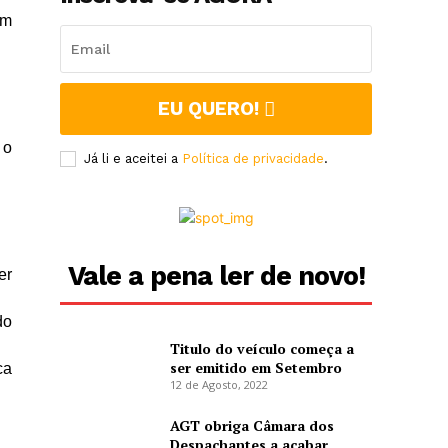
em
EU QUERO!
 o
Já li e aceitei a
Política de privacidade
.
Vale a pena ler de novo!
er
do
Titulo do veículo começa a
ser emitido em Setembro
ca
12 de Agosto, 2022
AGT obriga Câmara dos
Despachantes a acabar