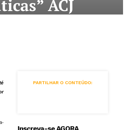
ticas” ACJ
PARTILHAR O CONTEÚDO:
té
or
a-
Inscreva-se AGORA