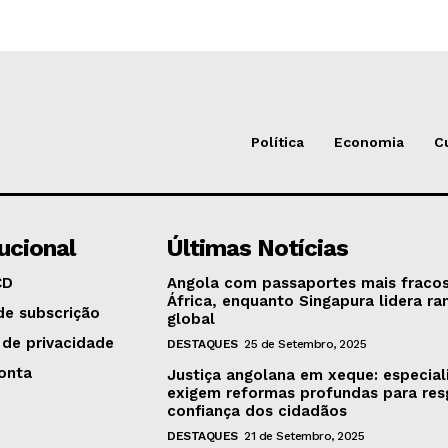
Política
Economia
C
tucional
Últimas Notícias
CD
Angola com passaportes mais fraco
África, enquanto Singapura lidera ra
de subscrição
global
 de privacidade
DESTAQUES
25 de Setembro, 2025
onta
Justiça angolana em xeque: especial
exigem reformas profundas para res
confiança dos cidadãos
DESTAQUES
21 de Setembro, 2025