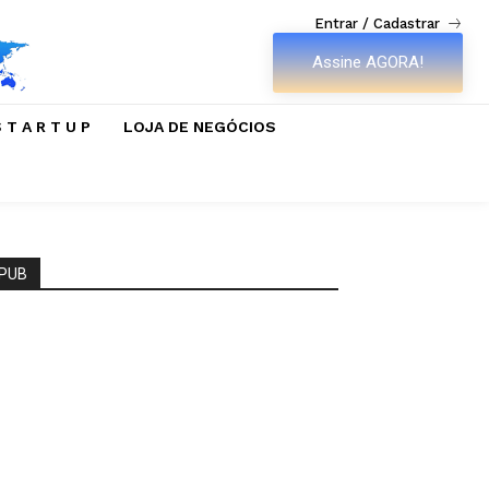
Entrar / Cadastrar
Assine AGORA!
 T A R T U P
LOJA DE NEGÓCIOS
PUB