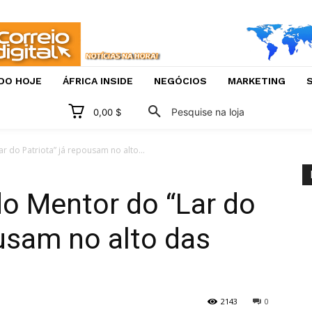
DO HOJE
ÁFRICA INSIDE
NEGÓCIOS
MARKETING
S
Pesquise na loja
0,00 $
r do Patriota” já repousam no alto...
o Mentor do “Lar do
ousam no alto das
2143
0