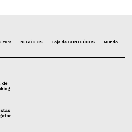
ultura
NEGÓCIOS
Loja de CONTEÚDOS
Mundo
s de
nking
istas
gatar