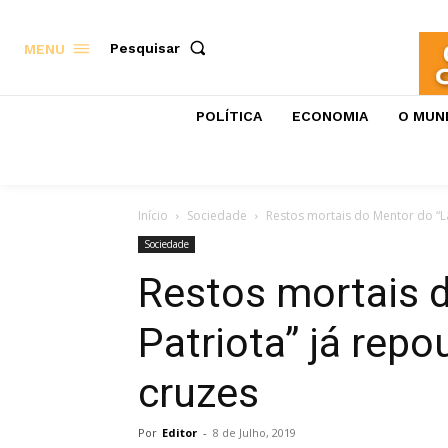
Pesquisar
MENU
POLÍTICA
ECONOMIA
O MUN
Início
Sociedade
Restos mortais do Mentor do “La
Sociedade
Restos mortais d
Patriota” já rep
cruzes
Por
Editor
-
8 de Julho, 2019