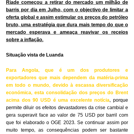
Riade começou a retirar do mercado um milhão de
barris por dia em Julho, com o objectivo de limitar a
oferta global e assim estimular os preços do petróleo
bruto, uma estratégia que dura mais tempo do que o
mercado esperava e ameaça reavivar os receios
sobre a inflação.
Situação vista de Luanda
Para Angola, que é um dos produtores e
exportadores que mais dependem da matéria-prima
em todo o mundo, devido à escassa diversificação
económica, esta consolidação dos preços do Brent
acima dos 90 USD é uma excelente notícia
, porque
permite diluir os efeitos devastadores da crise cambial e
gera superavit face ao valor de 75 USD por barril com
que foi elaborado o OGE 2023. Se continuar assim por
muito tempo, as consequências podem ser bastante