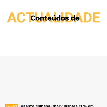
ACTUALIDADE
Conteúdos de
Gigante chinesa Chery dispara 11 % em