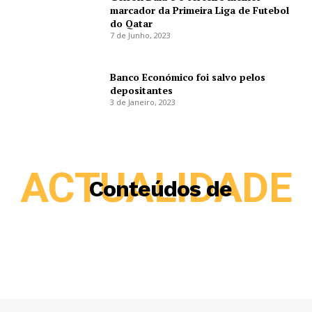
marcador da Primeira Liga de Futebol
do Qatar
7 de Junho, 2023
Banco Económico foi salvo pelos
depositantes
3 de Janeiro, 2023
ACTUALIDADE
Conteúdos de