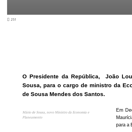
251
O Presidente da República, João Lo
Sousa, para o cargo de ministro da Ec
de Sousa Mendes dos Santos.
Em Dec
Mário de Sousa, novo Ministro da Economia e
Mauríci
Planeamento
para a