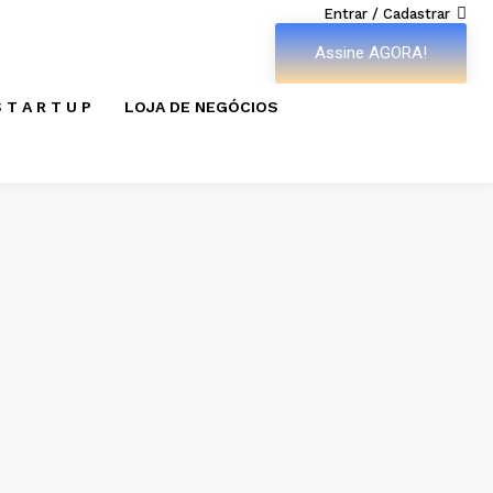
Entrar / Cadastrar
Assine AGORA!
 T A R T U P
LOJA DE NEGÓCIOS