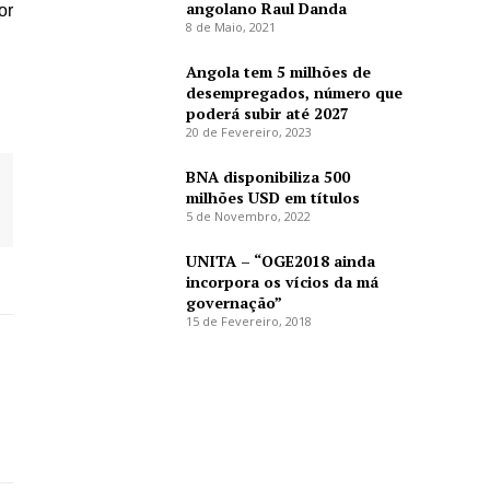
angolano Raul Danda
or
8 de Maio, 2021
Angola tem 5 milhões de
desempregados, número que
poderá subir até 2027
20 de Fevereiro, 2023
BNA disponibiliza 500
milhões USD em títulos
5 de Novembro, 2022
UNITA – “OGE2018 ainda
incorpora os vícios da má
governação”
15 de Fevereiro, 2018