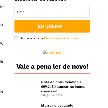
e-
ia
EU QUERO!
Já li e aceitei a
Política de privacidade
.
a,
da
Vale a pena ler de novo!
Nota do dólar vendida a
609,248 kwanzas na banca
comercial
ão
7 de Junho, 2023
Morreu o deputado