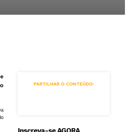
de
PARTILHAR O CONTEÚDO:
io
va
do
Inscreva-se AGORA