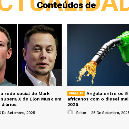
CTUALIDA
Conteúdos de
a rede social de Mark
Angola entre os 5
 supera X de Elon Musk em
africanos com o diesel ma
 diários
2025
5 De Setembro, 2025
Editor
-
25 De Setembro, 202