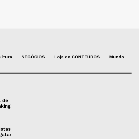
ultura
NEGÓCIOS
Loja de CONTEÚDOS
Mundo
s de
nking
istas
gatar