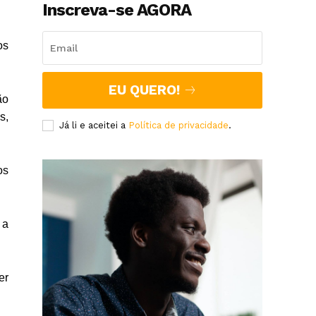
Inscreva-se AGORA
os
EU QUERO!
ão
s,
Já li e aceitei a
Política de privacidade
.
os
 a
er