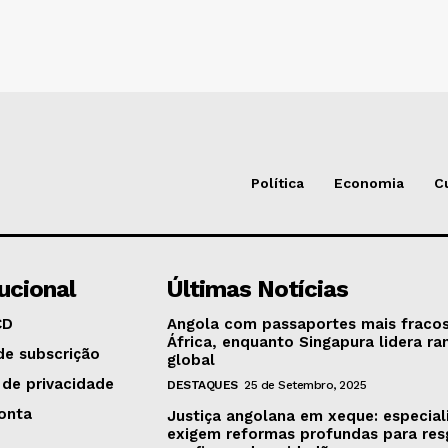
Política
Economia
C
tucional
Últimas Notícias
CD
Angola com passaportes mais fraco
África, enquanto Singapura lidera ra
de subscrição
global
 de privacidade
DESTAQUES
25 de Setembro, 2025
onta
Justiça angolana em xeque: especial
exigem reformas profundas para res