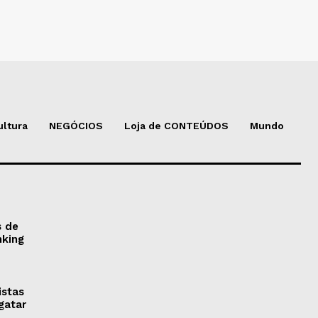
ultura
NEGÓCIOS
Loja de CONTEÚDOS
Mundo
s de
nking
istas
gatar