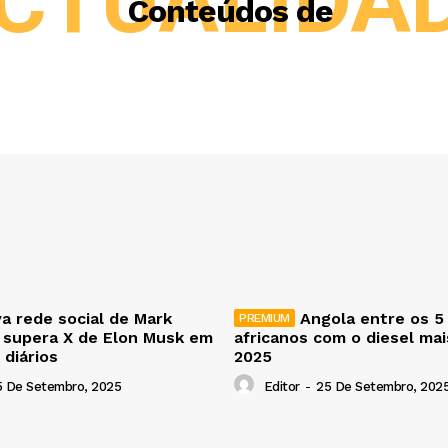
CTUALIDA
Conteúdos de
a rede social de Mark
Angola entre os 5
 supera X de Elon Musk em
africanos com o diesel ma
 diários
2025
5 De Setembro, 2025
Editor
-
25 De Setembro, 202