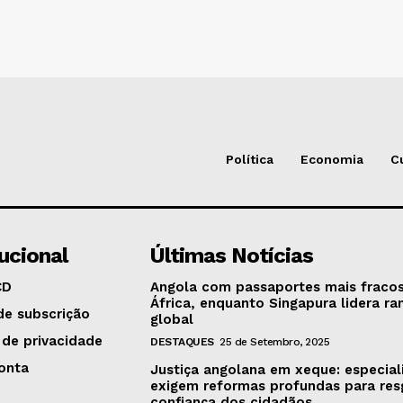
Política
Economia
C
tucional
Últimas Notícias
CD
Angola com passaportes mais fraco
África, enquanto Singapura lidera ra
de subscrição
global
 de privacidade
DESTAQUES
25 de Setembro, 2025
onta
Justiça angolana em xeque: especial
exigem reformas profundas para res
confiança dos cidadãos