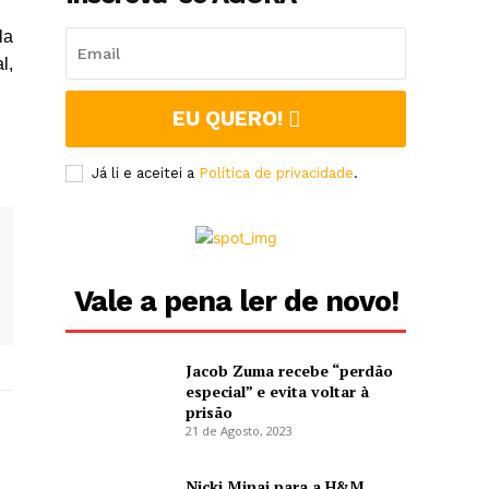
la
l,
EU QUERO!
Já li e aceitei a
Política de privacidade
.
Vale a pena ler de novo!
Jacob Zuma recebe “perdão
especial” e evita voltar à
prisão
21 de Agosto, 2023
Nicki Minaj para a H&M