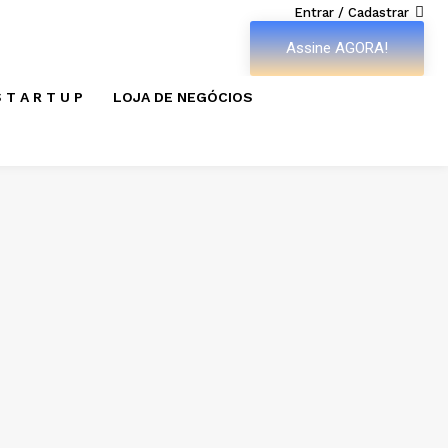
Entrar / Cadastrar
Assine AGORA!
 T A R T U P
LOJA DE NEGÓCIOS