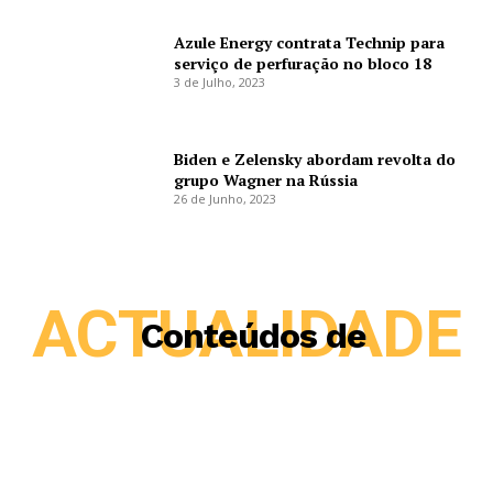
Azule Energy contrata Technip para
serviço de perfuração no bloco 18
3 de Julho, 2023
Biden e Zelensky abordam revolta do
grupo Wagner na Rússia
26 de Junho, 2023
ACTUALIDADE
Conteúdos de