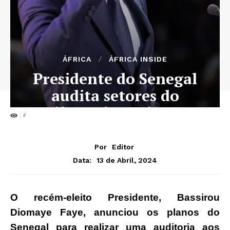
ÁFRICA
ÁFRICA INSIDE
Presidente do Senegal
audita setores do
petróleo, gás e mineração
36
Por
Editor
13 de Abril, 2024
Data:
O recém-eleito Presidente, Bassirou
Diomaye Faye, anunciou os planos do
Senegal para realizar uma auditoria aos