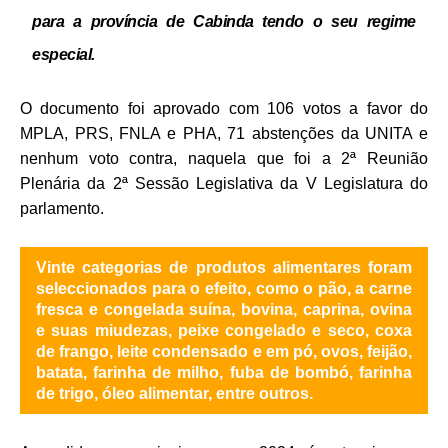
para a província de Cabinda tendo o seu regime
especial.
O documento foi aprovado com 106 votos a favor do
MPLA, PRS, FNLA e PHA, 71 abstenções da UNITA e
nenhum voto contra, naquela que foi a 2ª Reunião
Plenária da 2ª Sessão Legislativa da V Legislatura do
parlamento.
Vinte categorias de produtos alimentares foram
seleccionados para o efeito, como o pão, a carne
fresca e congelada suína, bovina, caprina, ovina
e suas miudezas, peixe congelado e seco, coxa
de frango, leite condensado e em pó, ovos, feijão,
batata, farinha de milho, fuba de bombó, farinha
de trigo, óleo alimentar, entre outros.