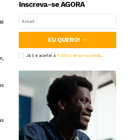
Inscreva-se AGORA
té
EU QUERO!
Já li e aceitei a
Política de privacidade
.
n,
os
as