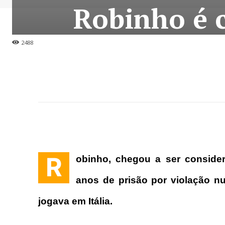
Robinho é 
2488
R
obinho, chegou a ser conside
anos de prisão por violação n
jogava em Itália.