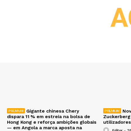
A
Gigante chinesa Chery
Nov
dispara 11 % em estreia na bolsa de
Zuckerberg
Hong Kong e reforça ambições globais
utilizadores
— em Angola a marca aposta na
Editor
-
2