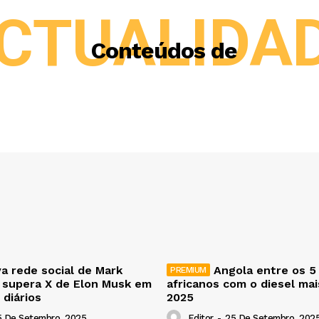
CTUALIDA
Conteúdos de
a rede social de Mark
Angola entre os 5
 supera X de Elon Musk em
africanos com o diesel ma
 diários
2025
5 De Setembro, 2025
Editor
-
25 De Setembro, 202