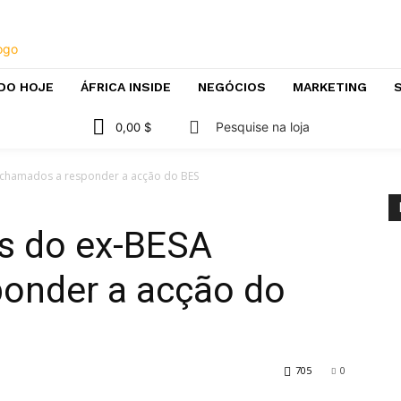
DO HOJE
ÁFRICA INSIDE
NEGÓCIOS
MARKETING
S
Pesquise na loja
0,00 $
 chamados a responder a acção do BES
s do ex-BESA
onder a acção do
705
0