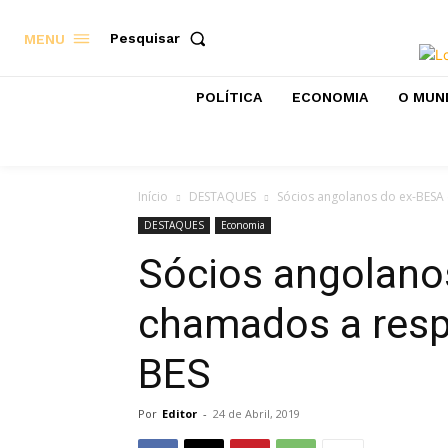
Pesquisar
MENU
POLÍTICA
ECONOMIA
O MUN
Início
DESTAQUES
Sócios angolanos do ex-BESA
DESTAQUES
Economia
Sócios angolano
chamados a resp
BES
Por
Editor
-
24 de Abril, 2019