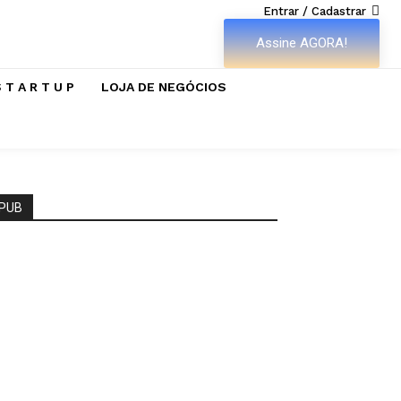
Entrar / Cadastrar
Assine AGORA!
 T A R T U P
LOJA DE NEGÓCIOS
PUB