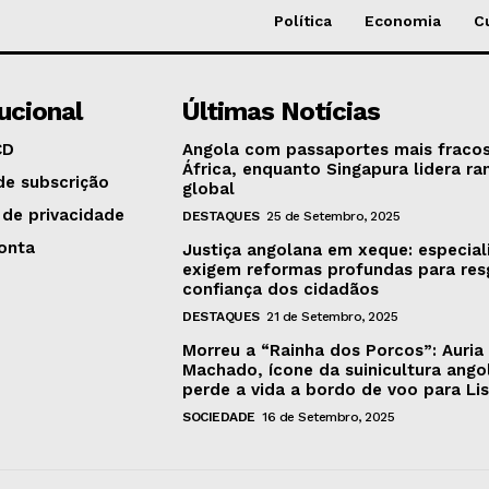
Política
Economia
C
tucional
Últimas Notícias
CD
Angola com passaportes mais fraco
África, enquanto Singapura lidera ra
de subscrição
global
 de privacidade
DESTAQUES
25 de Setembro, 2025
onta
Justiça angolana em xeque: especial
exigem reformas profundas para res
confiança dos cidadãos
DESTAQUES
21 de Setembro, 2025
Morreu a “Rainha dos Porcos”: Auria
Machado, ícone da suinicultura ango
perde a vida a bordo de voo para Li
SOCIEDADE
16 de Setembro, 2025