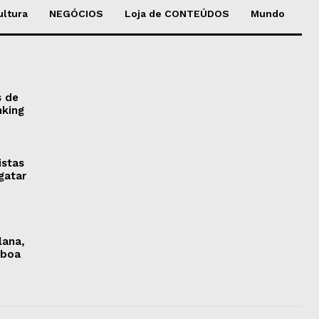
ultura
NEGÓCIOS
Loja de CONTEÚDOS
Mundo
s de
nking
istas
gatar
lana,
sboa