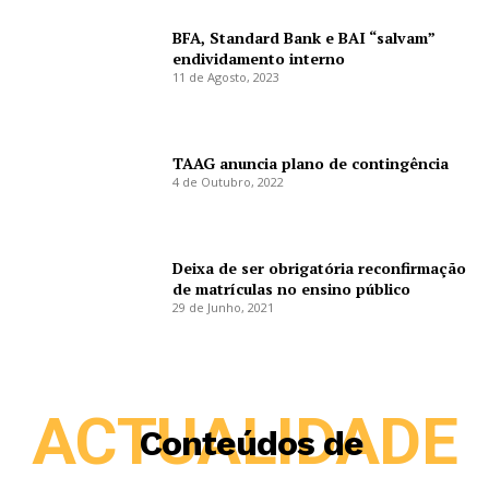
BFA, Standard Bank e BAI “salvam”
endividamento interno
11 de Agosto, 2023
TAAG anuncia plano de contingência
4 de Outubro, 2022
Deixa de ser obrigatória reconfirmação
de matrículas no ensino público
29 de Junho, 2021
ACTUALIDADE
Conteúdos de