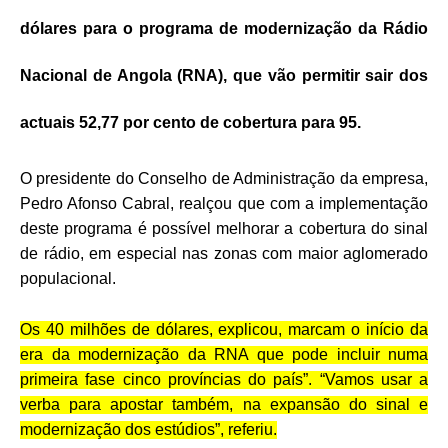
dólares para o programa de modernização da Rádio
Nacional de Angola (RNA), que vão permitir sair dos
actuais 52,77 por cento de cobertura para 95.
O presidente do Conselho de Administração da empresa,
Pedro Afonso Cabral, realçou que com a implementação
deste programa é possível melhorar a cobertura do sinal
de rádio, em especial nas zonas com maior aglomerado
populacional.
Os 40 milhões de dólares, explicou, marcam o início da
era da modernização da RNA que pode incluir numa
primeira fase cinco províncias do país”. “Vamos usar a
verba para apostar também, na expansão do sinal e
modernização dos estúdios”, referiu.