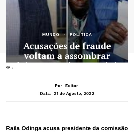
MUNDO
POLÍTICA
Acusações de fraude
voltam a assombrar
eleições gerais no Quénia
26
Por
Editor
21 de Agosto, 2022
Data:
Raila Odinga acusa presidente da comissão