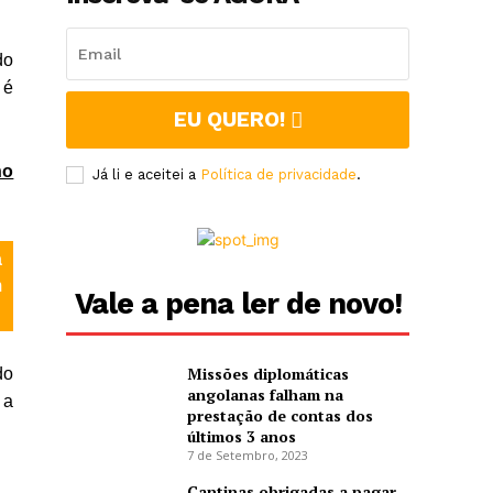
do
 é
EU QUERO!
no
Já li e aceitei a
Política de privacidade
.
a
m
Vale a pena ler de novo!
Missões diplomáticas
do
angolanas falham na
 a
prestação de contas dos
últimos 3 anos
7 de Setembro, 2023
Cantinas obrigadas a pagar