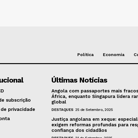
Política
Economia
C
tucional
Últimas Notícias
CD
Angola com passaportes mais fraco
África, enquanto Singapura lidera ra
de subscrição
global
 de privacidade
DESTAQUES
25 de Setembro, 2025
onta
Justiça angolana em xeque: especial
exigem reformas profundas para res
confiança dos cidadãos