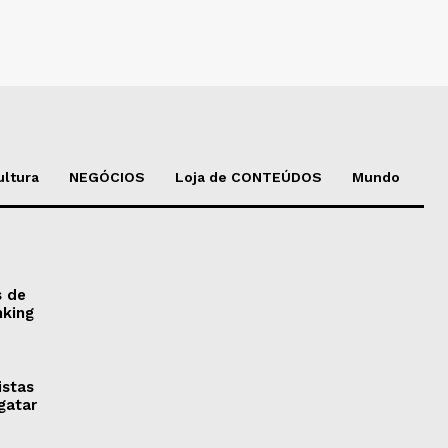
ultura
NEGÓCIOS
Loja de CONTEÚDOS
Mundo
s de
nking
istas
gatar