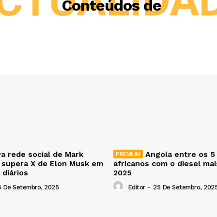
CTUALIDA
Conteúdos de
a rede social de Mark
Angola entre os 5
 supera X de Elon Musk em
africanos com o diesel ma
 diários
2025
5 De Setembro, 2025
Editor
-
25 De Setembro, 202