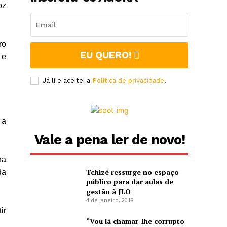
oz
ro
EU QUERO!
 e
Já li e aceitei a
Política de privacidade
.
 a
Vale a pena ler de novo!
na
Tchizé ressurge no espaço
da
público para dar aulas de
gestão à JLO
4 de Janeiro, 2018
ir
“Vou lá chamar-lhe corrupto