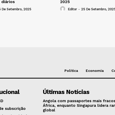
 diários
2025
5 De Setembro, 2025
Editor
-
25 De Setembro, 202
Política
Economia
C
tucional
Últimas Notícias
CD
Angola com passaportes mais fraco
África, enquanto Singapura lidera ra
de subscrição
global