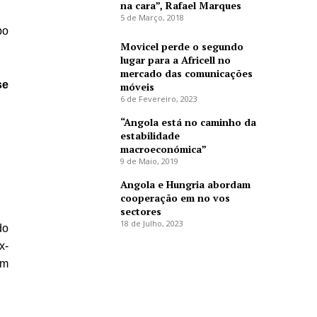
na cara”, Rafael Marques
5 de Março, 2018
po
Movicel perde o segundo
lugar para a Africell no
mercado das comunicações
se
móveis
6 de Fevereiro, 2023
“Angola está no caminho da
estabilidade
macroeconómica”
9 de Maio, 2019
Angola e Hungria abordam
cooperação em no vos
sectores
18 de Julho, 2023
do
x-
um