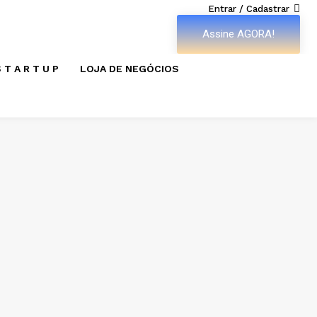
Entrar / Cadastrar
Assine AGORA!
 T A R T U P
LOJA DE NEGÓCIOS