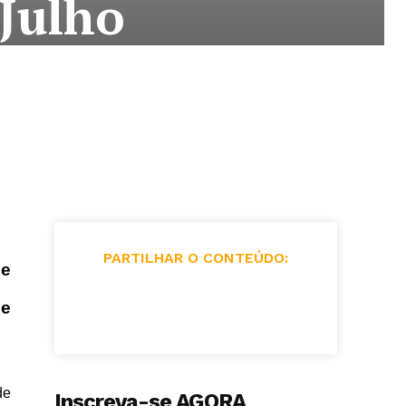
 Julho
PARTILHAR O CONTEÚDO:
se
 e
de
Inscreva-se AGORA