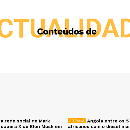
CTUALIDA
Conteúdos de
a rede social de Mark
Angola entre os 5
 supera X de Elon Musk em
africanos com o diesel ma